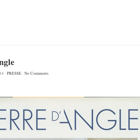
ngle
014
/
PRESSE
/
No Comments